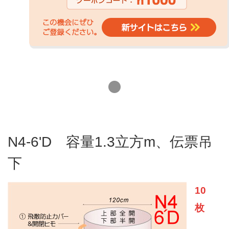
N4-6'D 容量1.3立方m、伝票吊
下
10
枚