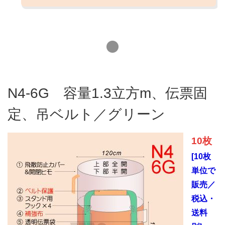
N4-6G 容量1.3立方m、伝票固
定、吊ベルト／グリーン
10枚
[10枚
単位で
販売／
税込・
送料