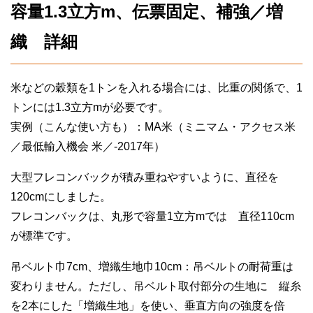
容量1.3立方m、伝票固定、補強／増
織 詳細
米などの穀類を1トンを入れる場合には、比重の関係で、1
トンには1.3立方mが必要です。
実例（こんな使い方も）：MA米（ミニマム・アクセス米
／最低輸入機会 米／-2017年）
大型フレコンバックが積み重ねやすいように、直径を
120cmにしました。
フレコンバックは、丸形で容量1立方mでは 直径110cm
が標準です。
吊ベルト巾7cm、増織生地巾10cm：吊ベルトの耐荷重は
変わりません。ただし、吊ベルト取付部分の生地に 縦糸
を2本にした「増織生地」を使い、垂直方向の強度を倍