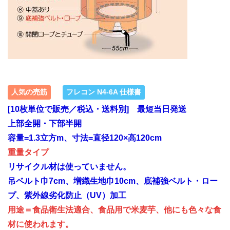
人気の売筋
フレコン N4-6A 仕様書
[10枚単位で販売／税込・送料別] 最短当日発送
上部全開・下部半開
容量=1.3立方m、寸法=直径120×高120cm
重量タイプ
リサイクル材は使っていません。
吊ベルト巾7cm、増織生地巾10cm、底補強ベルト・ロー
プ、紫外線劣化防止（UV）加工
用途＝食品衛生法適合、食品用で米麦芋、他にも色々な食
材に使われます。