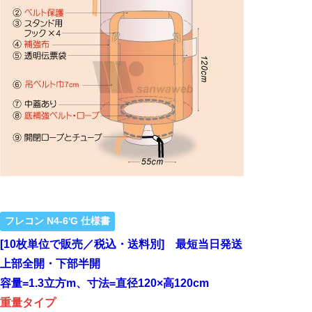
フレコン N4-6'G 仕様書
[10枚単位で販売／税込・送料別] 最短当日発送
上部全開・下部半開
容量=1.3立方m、寸法=直径120×高120cm
重量タイプ