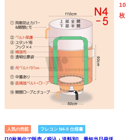
10
枚
人気の売筋
フレコン N4-5 仕様書
[10枚単位で販売／税込・送料別] 最短当日発送