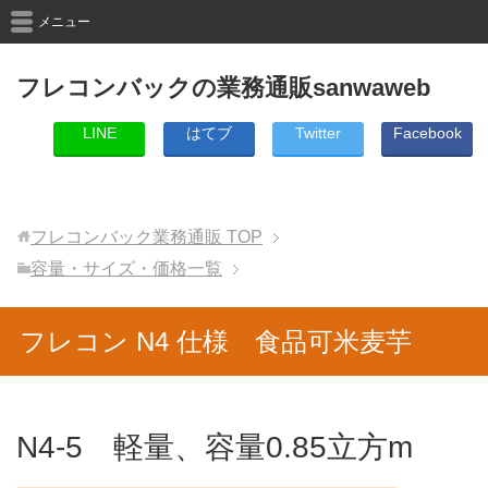
メニュー
フレコンバックの業務通販sanwaweb
LINE
はてブ
Twitter
Facebook
フレコンバック業務通販
TOP
容量・サイズ・価格一覧
フレコン N4 仕様 食品可米麦芋
N4-5 軽量、容量0.85立方m