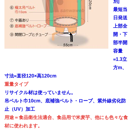
別]
最短当
日発送
上部全
開・下
部半開
容量
=1.3立
方m、
寸法=直径120×高120cm
重量タイプ
リサイクル材は使っていません。
吊ベルト巾10cm、底補強ベルト・ロープ、紫外線劣化防
止（UV）加工
用途＝食品衛生法適合、食品用で米麦芋、他にも色々な食
材に使われます。