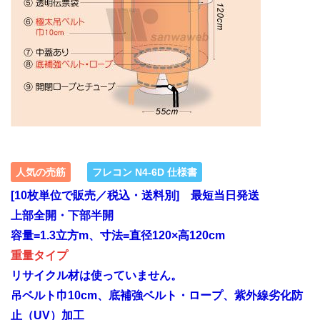
人気の売筋
フレコン N4-6D 仕様書
[10枚単位で販売／税込・送料別] 最短当日発送
上部全開・下部半開
容量=1.3立方m、寸法=直径120×高120cm
重量タイプ
リサイクル材は使っていません。
吊ベルト巾10cm、底補強ベルト・ロープ、紫外線劣化防
止（UV）加工