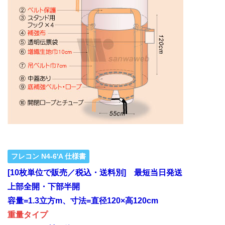
フレコン N4-6'A 仕様書
[10枚単位で販売／税込・送料別] 最短当日発送
上部全開・下部半開
容量=1.3立方m、寸法=直径120×高120cm
重量タイプ