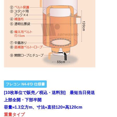
フレコン N4-6'D 仕様書
[10枚単位で販売／税込・送料別] 最短当日発送
上部全開・下部半開
容量=1.3立方m、寸法=直径120×高120cm
重量タイプ